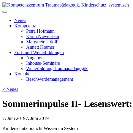
Skip
to
Kompetenzzentrum Traumapädagogik. Kinderschutz. systemisch
Fort- & Weiterbildung für die pädagogische Praxis | iseF Zertifizierun
content
Neues
Kompetenz
Petra Hofmann
Karin Nievelstein
Margarete Udolf
Annett Kramer
Fort- und Weiterbildungen
Angebote
Inhouse-Seminare
Weiterbildung Traumapädagogik
Kontakt
Beschwerdemanagement
< Neues
Sommerimpulse II- Lesenswert:
7. Juni 2019
7. Juni 2019
Kinderschutz braucht Wissen im System