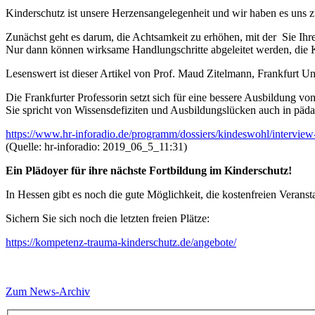
Kinderschutz ist unsere Herzensangelegenheit und wir haben es uns 
Zunächst geht es darum, die Achtsamkeit zu erhöhen, mit der Sie Ih
Nur dann können wirksame Handlungschritte abgeleitet werden, die Ki
Lesenswert ist dieser Artikel von Prof. Maud Zitelmann, Frankfurt Un
Die Frankfurter Professorin setzt sich für eine bessere Ausbildung vo
Sie spricht von Wissensdefiziten und Ausbildungslücken auch in päd
https://www.hr-inforadio.de/programm/dossiers/kindeswohl/intervie
(Quelle: hr-inforadio: 2019_06_5_11:31)
Ein Plädoyer für ihre nächste Fortbildung im Kinderschutz!
In Hessen gibt es noch die gute Möglichkeit, die kostenfreien Verans
Sichern Sie sich noch die letzten freien Plätze:
https://kompetenz-trauma-kinderschutz.de/angebote/
Zum News-Archiv