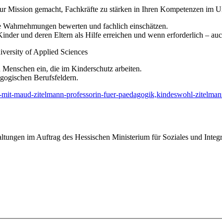
zur Mission gemacht, Fachkräfte zu stärken in Ihren Kompetenzen im U
re Wahrnehmungen bewerten und fachlich einschätzen.
nder und deren Eltern als Hilfe erreichen und wenn erforderlich – auc
iversity of Applied Sciences
n Menschen ein, die im Kinderschutz arbeiten.
agogischen Berufsfeldern.
w-mit-maud-zitelmann-professorin-fuer-paedagogik,kindeswohl-zitelma
taltungen im Auftrag des Hessischen Ministerium für Soziales und Integ