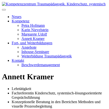
Skip
to
Kompetenzzentrum Traumapädagogik. Kinderschutz. systemisch
Fort- & Weiterbildung für die pädagogische Praxis | iseF
content
Zertifizierung
Neues
Kompetenz
Petra Hofmann
Karin Nievelstein
Margarete Udolf
Annett Kramer
Fort- und Weiterbildungen
Angebote
Inhouse-Seminare
Weiterbildung Traumapädagogik
Kontakt
Beschwerdemanagement
Annett Kramer
Lehrtätigkeit
Fachreferentin Kinderschutz, systemisch-lösungsorientierte
Gesprächsführung
Konzeptionelle Beratung in den Bereichen Methoden und
visuelle Prozessbegleitung