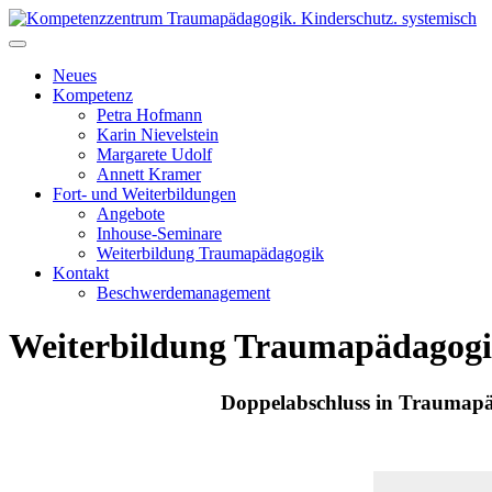
Skip
to
Kompetenzzentrum Traumapädagogik. Kinderschutz. systemisch
Fort- & Weiterbildung für die pädagogische Praxis | iseF Zertifizierun
content
Neues
Kompetenz
Petra Hofmann
Karin Nievelstein
Margarete Udolf
Annett Kramer
Fort- und Weiterbildungen
Angebote
Inhouse-Seminare
Weiterbildung Traumapädagogik
Kontakt
Beschwerdemanagement
Weiterbildung Traumapädagog
Doppelabschluss in Traumapä