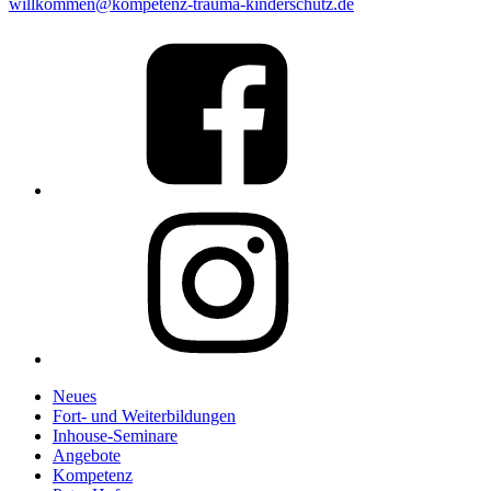
willkommen@kompetenz-trauma-kinderschutz.de
Link
to
%s
Link
to
%s
Neues
Fort- und Weiterbildungen
Inhouse-Seminare
Angebote
Kompetenz