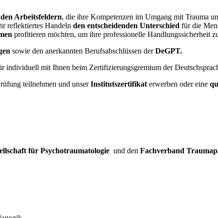
den Arbeitsfeldern
, die ihre Kompetenzen im Umgang mit Trauma und 
hr reflektiertes Handeln
den entscheidenden Unterschied
für die Men
umen
profitieren möchten, um ihre professionelle Handlungssicherheit z
gen
sowie den anerkannten Berufsabschlüssen der
DeGPT.
 individuell mit Ihnen beim Zertifizierungsgremium der Deutschsprac
Prüfung teilnehmen und unser
Institutszertifikat
erwerben oder eine
qu
ellschaft für Psychotraumatologie
und den
Fachverband Traumapä
dagogik