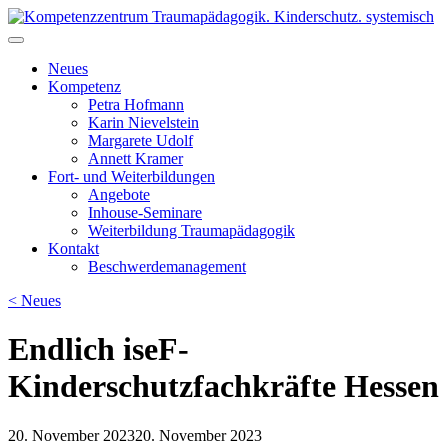
Skip
to
Kompetenzzentrum Traumapädagogik. Kinderschutz. systemisch
Fort- & Weiterbildung für die pädagogische Praxis | iseF
content
Zertifizierung
Neues
Kompetenz
Petra Hofmann
Karin Nievelstein
Margarete Udolf
Annett Kramer
Fort- und Weiterbildungen
Angebote
Inhouse-Seminare
Weiterbildung Traumapädagogik
Kontakt
Beschwerdemanagement
< Neues
Endlich iseF-
Kinderschutzfachkräfte Hessen
20. November 2023
20. November 2023