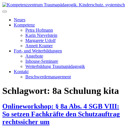
Skip
to
Kompetenzzentrum Traumapädagogik. Kinderschutz. systemisch
Fort- & Weiterbildung für die pädagogische Praxis | iseF
content
Zertifizierung
Neues
Kompetenz
Petra Hofmann
Karin Nievelstein
Margarete Udolf
Annett Kramer
Fort- und Weiterbildungen
Angebote
Inhouse-Seminare
Weiterbildung Traumapädagogik
Kontakt
Beschwerdemanagement
Schlagwort:
8a Schulung kita
Onlineworkshop: § 8a Abs. 4 SGB VIII:
So setzen Fachkräfte den Schutzauftrag
rechtssicher um