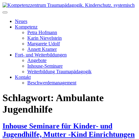
Skip
to
Kompetenzzentrum Traumapädagogik. Kinderschutz. systemisch
Fort- & Weiterbildung für die pädagogische Praxis | iseF
content
Zertifizierung
Neues
Kompetenz
Petra Hofmann
Karin Nievelstein
Margarete Udolf
Annett Kramer
Fort- und Weiterbildungen
Angebote
Inhouse-Seminare
Weiterbildung Traumapädagogik
Kontakt
Beschwerdemanagement
Schlagwort:
Ambulante
Jugendhilfe
Inhouse Seminare für Kinder- und
Jugendhilfe, Mutter -Kind Einrichtungen