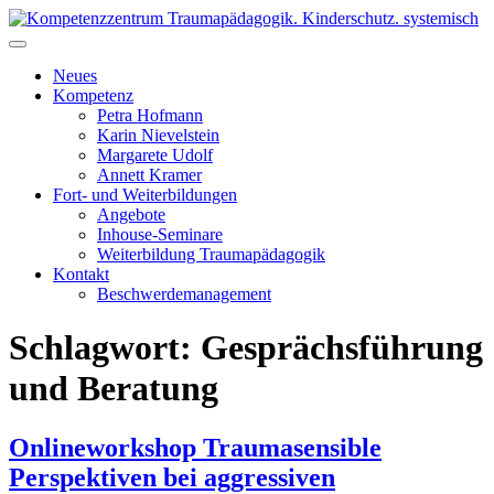
Skip
to
Kompetenzzentrum Traumapädagogik. Kinderschutz. systemisch
Fort- & Weiterbildung für die pädagogische Praxis | iseF
content
Zertifizierung
Neues
Kompetenz
Petra Hofmann
Karin Nievelstein
Margarete Udolf
Annett Kramer
Fort- und Weiterbildungen
Angebote
Inhouse-Seminare
Weiterbildung Traumapädagogik
Kontakt
Beschwerdemanagement
Schlagwort:
Gesprächsführung
und Beratung
Onlineworkshop Traumasensible
Perspektiven bei aggressiven