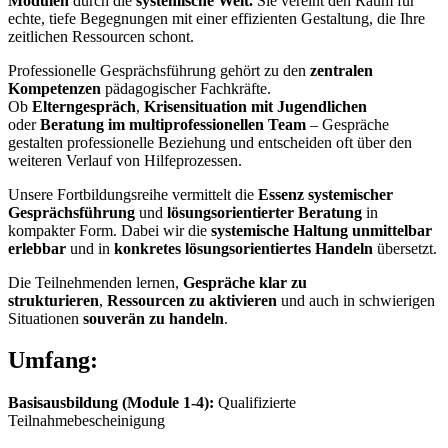
Modulen
durch die
systemische Welt.
Sie vereint den Raum für
echte, tiefe Begegnungen mit einer effizienten Gestaltung, die Ihre
zeitlichen Ressourcen schont.
Professionelle Gesprächsführung gehört zu den
zentralen
Kompetenzen
pädagogischer Fachkräfte.
Ob
Elterngespräch
,
Krisensituation mit Jugendlichen
oder
Beratung im multiprofessionellen Team
– Gespräche
gestalten professionelle Beziehung und entscheiden oft über den
weiteren Verlauf von Hilfeprozessen.
Unsere Fortbildungsreihe vermittelt die
Essenz systemischer
Gesprächsführung
und
lösungsorientierter Beratung
in
kompakter Form. Dabei wir die
systemische Haltung unmittelbar
erlebbar
und in
konkretes lösungsorientiertes Handeln
übersetzt.
Die Teilnehmenden lernen,
Gespräche klar zu
strukturieren
,
Ressourcen zu aktivieren
und auch in schwierigen
Situationen
souverän zu handeln
.
Umfang:
Basisausbildung (Module 1-4):
Qualifizierte
Teilnahmebescheinigung