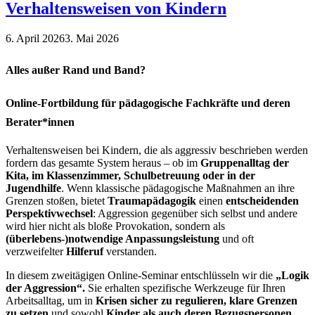
Verhaltensweisen von Kindern
6. April 2026
3. Mai 2026
Alles außer Rand und Band?
Online-Fortbildung für pädagogische Fachkräfte und deren
Berater*innen
Verhaltensweisen bei Kindern, die als aggressiv beschrieben werden
fordern das gesamte System heraus – ob im
Gruppenalltag der
Kita,
im Klassenzimmer,
Schulbetreuung oder in der
Jugendhilfe
. Wenn klassische pädagogische Maßnahmen an ihre
Grenzen stoßen, bietet
Traumapädagogik
einen
entscheidenden
Perspektivwechsel
: Aggression gegenüber sich selbst und andere
wird hier nicht als bloße Provokation, sondern als
(überlebens-)notwendige Anpassungsleistung
und oft
verzweifelter
Hilferuf
verstanden.
In diesem zweitägigen Online-Seminar entschlüsseln wir die
„Logik
der Aggression“.
Sie erhalten spezifische Werkzeuge für Ihren
Arbeitsalltag, um in
Krisen sicher zu regulieren, klare Grenzen
zu setzen
und sowohl
Kinder als auch deren Bezugspersonen