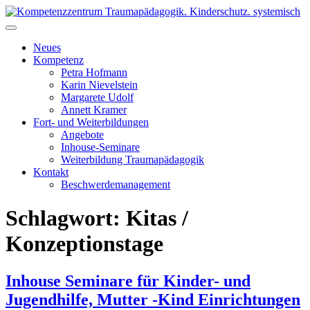
Skip
to
Kompetenzzentrum Traumapädagogik. Kinderschutz. systemisch
Fort- & Weiterbildung für die pädagogische Praxis | iseF
content
Zertifizierung
Neues
Kompetenz
Petra Hofmann
Karin Nievelstein
Margarete Udolf
Annett Kramer
Fort- und Weiterbildungen
Angebote
Inhouse-Seminare
Weiterbildung Traumapädagogik
Kontakt
Beschwerdemanagement
Schlagwort:
Kitas /
Konzeptionstage
Inhouse Seminare für Kinder- und
Jugendhilfe, Mutter -Kind Einrichtungen