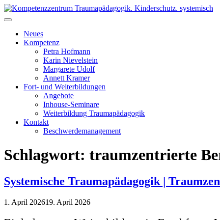
Skip
to
Kompetenzzentrum Traumapädagogik. Kinderschutz. systemisch
Fort- & Weiterbildung für die pädagogische Praxis | iseF Zertifizierun
content
Neues
Kompetenz
Petra Hofmann
Karin Nievelstein
Margarete Udolf
Annett Kramer
Fort- und Weiterbildungen
Angebote
Inhouse-Seminare
Weiterbildung Traumapädagogik
Kontakt
Beschwerdemanagement
Schlagwort:
traumzentrierte B
Systemische Traumapädagogik | Traumzent
1. April 2026
19. April 2026