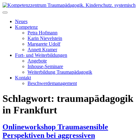
Skip
to
Kompetenzzentrum Traumapädagogik. Kinderschutz. systemisch
Fort- & Weiterbildung für die pädagogische Praxis | iseF
content
Zertifizierung
Neues
Kompetenz
Petra Hofmann
Karin Nievelstein
Margarete Udolf
Annett Kramer
Fort- und Weiterbildungen
Angebote
Inhouse-Seminare
Weiterbildung Traumapädagogik
Kontakt
Beschwerdemanagement
Schlagwort:
traumapädagogik
in Frankfurt
Onlineworkshop Traumasensible
Perspektiven bei aggressiven