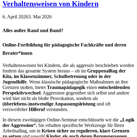
Verhaltensweisen von Kindern
6. April 2026
3. Mai 2026
Alles außer Rand und Band?
Online-Fortbildung für pädagogische Fachkräfte und deren
Berater*innen
Verhaltensweisen bei Kindern, die als aggressiv beschrieben werden
fordern das gesamte System heraus – ob im
Gruppenalltag der
Kita,
im Klassenzimmer,
Schulbetreuung oder in der
Jugendhilfe
. Wenn klassische pädagogische Maßnahmen an ihre
Grenzen stoßen, bietet
Traumapädagogik
einen
entscheidenden
Perspektivwechsel
: Aggression gegenüber sich selbst und andere
wird hier nicht als bloße Provokation, sondern als
(überlebens-)notwendige Anpassungsleistung
und oft
verzweifelter
Hilferuf
verstanden.
In diesem zweitägigen Online-Seminar entschlüsseln wir die
„Logik
der Aggression“.
Sie erhalten spezifische Werkzeuge für Ihren
Arbeitsalltag, um in
Krisen sicher zu regulieren, klare Grenzen
zu setzen
und sowohl
Kinder als auch deren Bezugspersonen